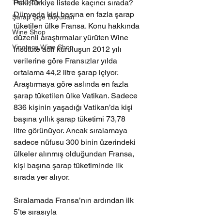
Tirbüşon
Peki Türkiye listede kaçıncı sırada?
Dünyada kişi başına en fazla şarap 
Şarap Şişe Boyutları
tüketilen ülke Fransa. Konu hakkında 
Wine Shop
düzenli araştırmalar yürüten Wine 
Vinoteca Wine Shop
Institute adlı kuruluşun 2012 yılı 
verilerine göre Fransızlar yılda 
ortalama 44,2 litre şarap içiyor. 
Araştırmaya göre aslında en fazla 
şarap tüketilen ülke Vatikan. Sadece 
836 kişinin yaşadığı Vatikan’da kişi 
başına yıllık şarap tüketimi 73,78 
litre görünüyor. Ancak sıralamaya 
sadece nüfusu 300 binin üzerindeki 
ülkeler alınmış olduğundan Fransa, 
kişi başına şarap tüketiminde ilk 
sırada yer alıyor.
Sıralamada Fransa’nın ardından ilk 
5’te sırasıyla 