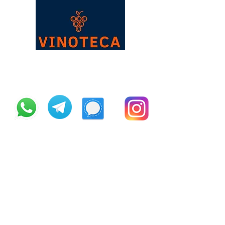
Vinoteca Şarap ve İçki
Mağazası
0541 110 10 34
(+90)
212 223 23 09
(+90)
541 110 10 34
vinoteca@vinotecawineshop.com