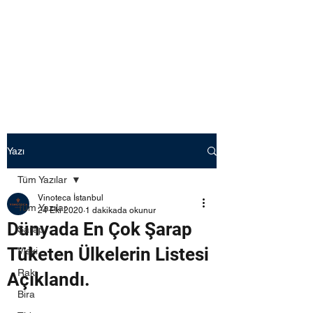
Yazı
Tüm Yazılar
Vinoteca İstanbul
Tüm Yazılar
24 Eki 2020
1 dakikada okunur
Dünyada En Çok Şarap
Şarap
Tüketen Ülkelerin Listesi
Viski
Rakı
Açıklandı.
Bira