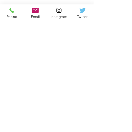
Phone
Email
Instagram
Twitter
Vinotecaİstanbul
şarap
wineshop
Şarap
Hepsini Gör
Son Yazılar