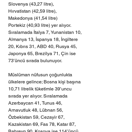
Slovenya (43,27 litre), 
Hırvatistan (42,59 litre), 
Makedonya (41,54 litre) 
Portekiz (40,93 litre) yer alıyor. 
Sıralamada İtalya 7, Yunanistan 10, 
Almanya 13, İspanya 18, İngiltere 
20, Kıbrıs 31, ABD 40, Rusya 45, 
Japonya 65, Brezilya 71, Çin ise 
73’üncü sırada bulunuyor.
Müslüman nüfusun çoğunlukta 
ülkelere gelince; Bosna kişi başına 
10,71 litrelik tüketimle 39’uncu 
sırada yer alıyor. Sıralamada 
Azerbaycan 41, Tunus 46, 
Arnavutluk 48, Lübnan 56, 
Özbekistan 59, Cezayir 67, 
Kazakistan 69, Fas 78, Katar 87, 
Bahreyn 90, Kosova ise 114’üncü 