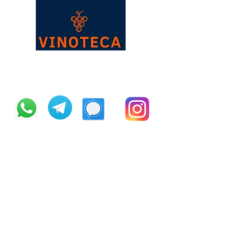
Vinoteca Şarap ve İçki
Mağazası
0541 110 10 34
(+90)
212 223 23 09
(+90)
541 110 10 34
vinoteca@vinotecawineshop.com