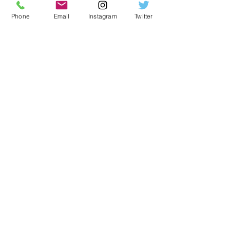
Tüm Yazılar
Phone
Email
Instagram
Twitter
Şarap
Viski
Rakı
Bira
Tirbüşon
Şarap Şişe
Boyutları
Wine Shop
Vinoteca Wine
Shop